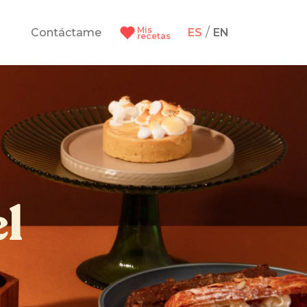
Mis
/
Contáctame
ES
EN
recetas
el