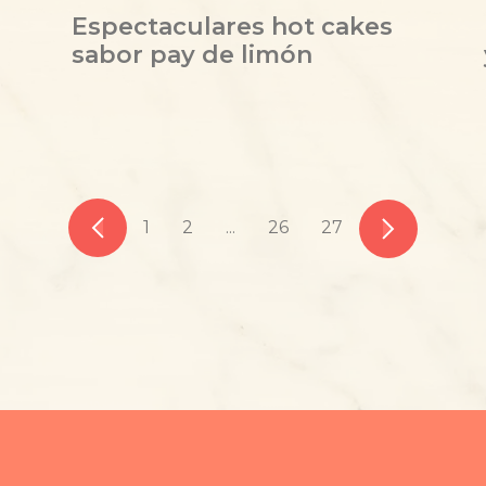
Espectaculares hot cakes
sabor pay de limón
1
2
...
26
27