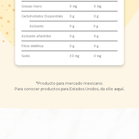
Grasas trans
0 mg
0 mg
Carbohidratos Disponibles
0 g
0 g
Azúcares
0 g
0 g
Azúcares añadidos
0 g
0 g
Fibra dietética
0 g
0 g
Sodio
30 mg
0 mg
*Producto para mercado mexicano.
Para conocer productos para Estados Unidos, da
clic aquí.