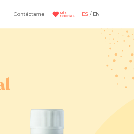
Mis
/
Contáctame
ES
EN
recetas
al