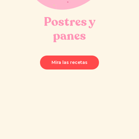
Postres y
panes
Mira las recetas