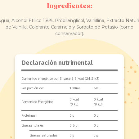
Ingredientes:
gua, Alcohol Etílico 1,8%, Propilenglicol, Vainillina, Extracto Natur
de Vainilla, Colorante Caramelo y Sorbato de Potasio (como
conservador).
Declaración nutrimental
Contenido energético por Envase 5.9 kcal (24.2 kJ)
Por porción de:
100mL
5mL
0 kcal
0 kcal
Contenido Energético
(0 kJ)
(0 kJ)
Proteínas
0 g
0 g
Grasas totales
0.5 g
0 g
Grasas saturadas
0 g
0 g