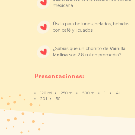
mexicana
Úsala para betunes, helados, bebidas
con café y licuados.
¿Sabías que un chorrito de
Vainilla
Molina
son 2.8 ml en promedio?
Presentaciones:
120 mL
250 mL
500 mL
1 L
4 L
20 L
50 L