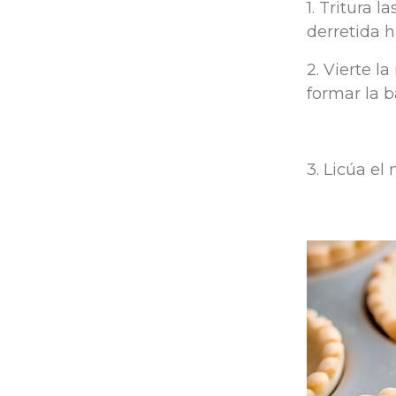
1. Tritura 
derretida 
2. Vierte l
formar la b
3. Licúa el