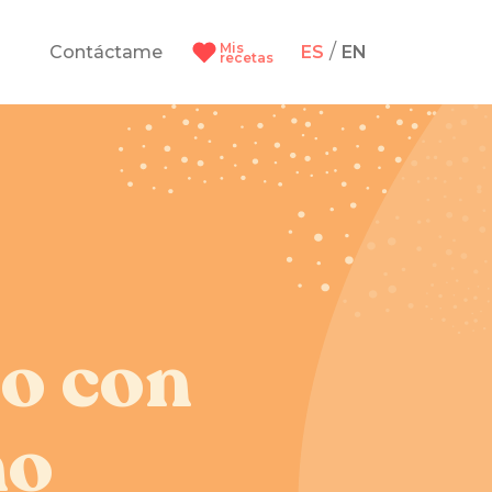
Mis
/
Contáctame
ES
EN
recetas
go con
no