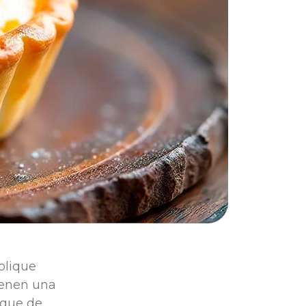
plique
ienen una
oque de