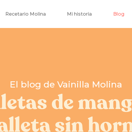
Recetario Molina
Mi historia
Blog
El blog de Vainilla Molina
letas de man
alleta sin hor