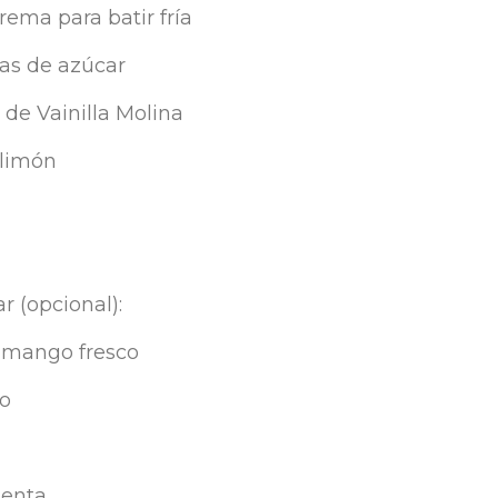
rema para batir fría
as de azúcar
 de Vainilla Molina
limón
r (opcional):
 mango fresco
do
menta