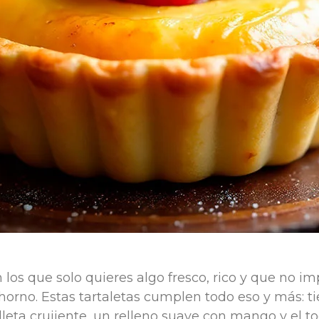
 los que solo quieres algo fresco, rico y que no im
horno. Estas tartaletas cumplen todo eso y más: t
leta crujiente, un relleno suave con mango y el t