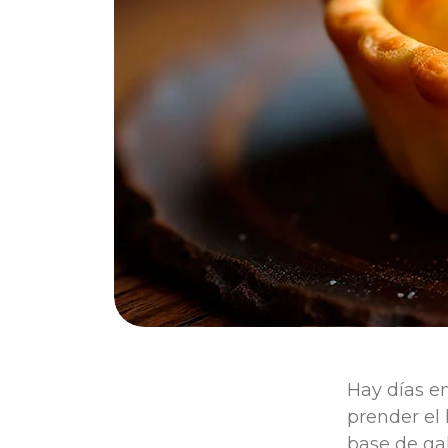
Hay días en
prender el 
base de gal