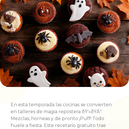
En esta temporada las cocinas se convierten
en talleres de magia repostera ðŸ‘»ðŸÂª.
Mezclas, horneas y de pronto ¡Puff! Todo
huele a fiesta. Este
recetario gratuito
trae