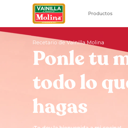
Productos
Recetario de Vainilla Molina
Ponle tu 
todo lo qu
hagas
¡Te doy la bienvenida a mi cocina!