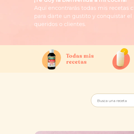
Aquí encontrarás todas mis recetas c
para darte un gustito y conquistar el
queridos o clientes.
Todas mis
recetas