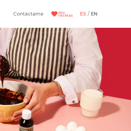
Mis
/
Contáctame
ES
EN
recetas