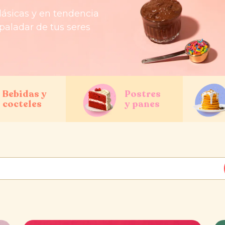
lásicas y en tendencia
 paladar de tus seres
Bebidas y
Postres
cocteles
y panes