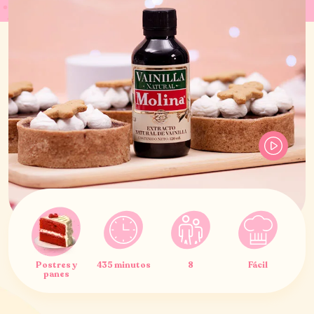
Postres y
435 minutos
8
Fácil
panes