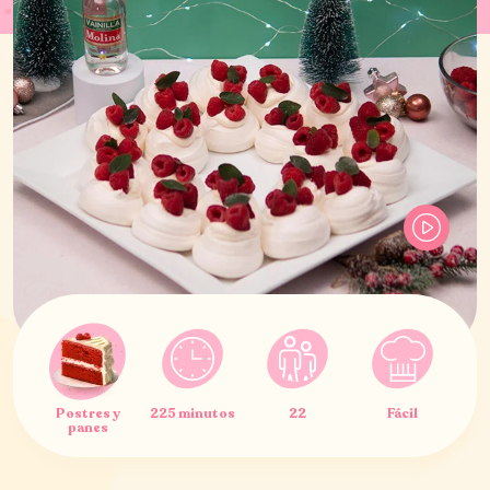
Postres y
225 minutos
22
Fácil
panes