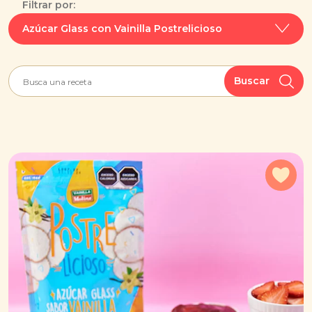
Filtrar por:
Azúcar Glass con Vainilla
Postrelicioso
Buscar
Agr