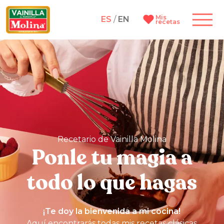
Mis
ES
/
EN
recetas
Recetario de Vainilla Molina
Ponle tu magia a
todo lo que hagas
¡Te doy la bienvenida a mi cocina!
Aquí encontrarás todas mis recetas clásicas