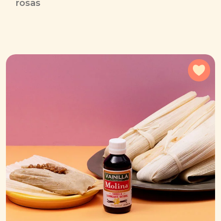
rosas
Agr