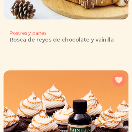
Postres y panes
Rosca de reyes de chocolate y vainilla
Agr