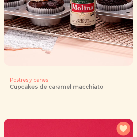
Postres y panes
Cupcakes de caramel macchiato
Agr