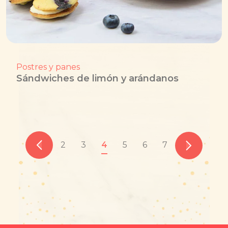
Postres y panes
Sándwiches de limón y arándanos
2
3
4
5
6
7