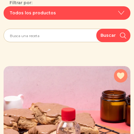
Filtrar por:
Todos los productos
Buscar
Agr