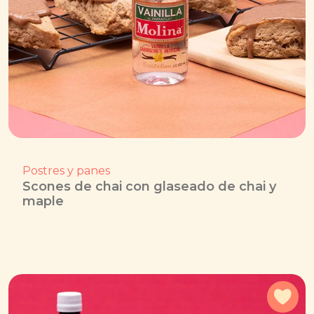
Postres y panes
Scones de chai con glaseado de chai y
maple
Agr