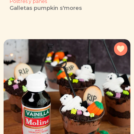
Postres y panes
Galletas pumpkin s'mores
Agr