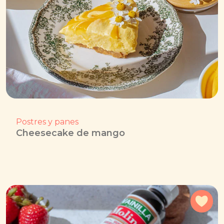
Postres y panes
Cheesecake de mango
Agr