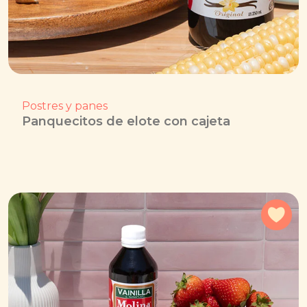
Postres y panes
Panquecitos de elote con cajeta
Agr