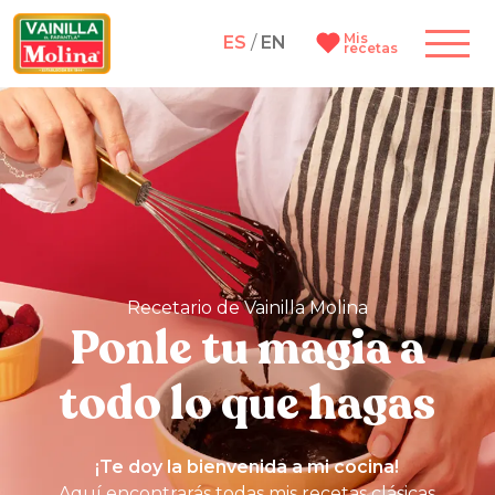
Mis
ES
/
EN
recetas
Recetario de Vainilla Molina
Ponle tu magia a
todo lo que hagas
¡Te doy la bienvenida a mi cocina!
Aquí encontrarás todas mis recetas clásicas