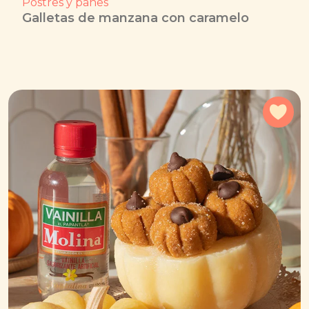
Postres y panes
Galletas de manzana con caramelo
Agr