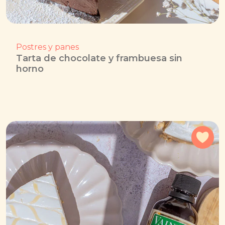
Postres y panes
Tarta de chocolate y frambuesa sin
horno
Agr