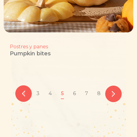
Postres y panes
Pumpkin bites
3
4
5
6
7
8