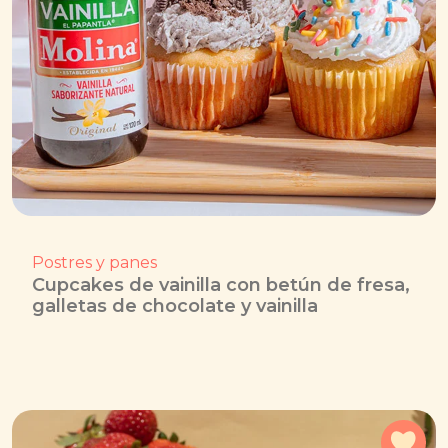
Postres y panes
Cupcakes de vainilla con betún de fresa,
galletas de chocolate y vainilla
Agr