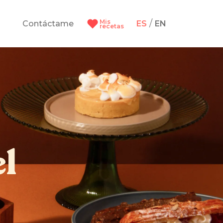
Mis
/
Contáctame
ES
EN
recetas
el