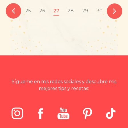
25
26
27
28
29
30
Sígueme en mis redes sociales y descubre mis
mejores tips y recetas: