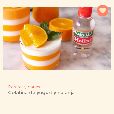
Agr
Postres y panes
Gelatina de yogurt y naranja