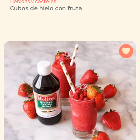
Bebidas y cocteles
Cubos de hielo con fruta
Agr