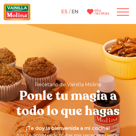
Mis
ES
/
EN
recetas
Recetario de Vainilla Molina
Ponle tu magia a
todo lo que hagas
¡Te doy la bienvenida a mi cocina!
Aquí encontrarás todas mis recetas clásicas