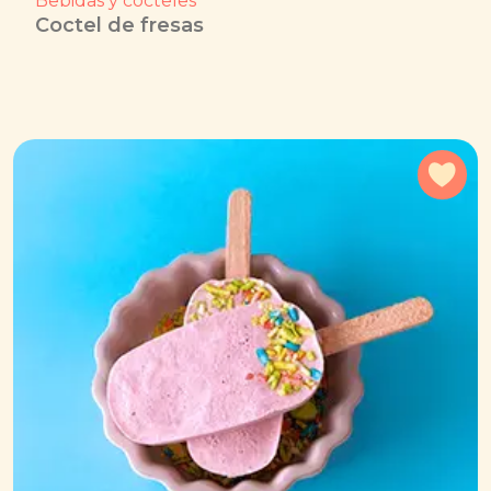
Bebidas y cocteles
Coctel de fresas
Agr