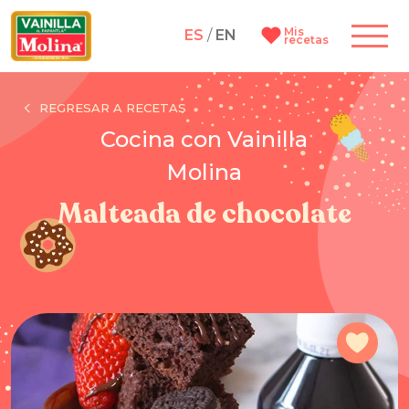
Mis
ES
/
EN
recetas
REGRESAR A RECETAS
Cocina con Vainilla
Molina
Malteada de chocolate
Agre