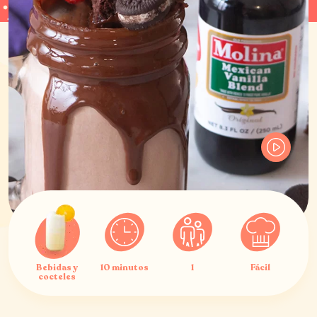
Bebidas y
10 minutos
1
Fácil
cocteles