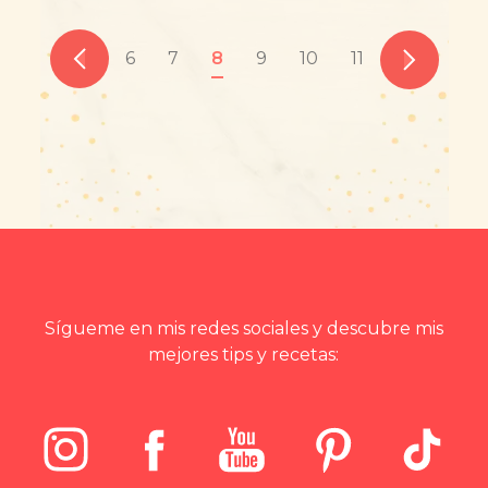
6
7
8
9
10
11
Sígueme en mis redes sociales y descubre mis
mejores tips y recetas: