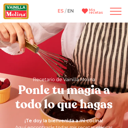
Mis
ES
/
EN
recetas
Recetario de Vainilla Molina
Ponle tu magia a
todo lo que hagas
¡Te doy la bienvenida a mi cocina!
Aquí encontrarás todas mis recetas clásicas