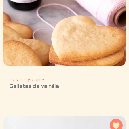
Postres y panes
Galletas de vainilla
Agr