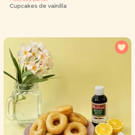
Cupcakes de vainilla
Agr