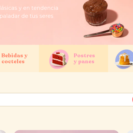
lásicas y en tendencia
 paladar de tus seres
Bebidas y
Postres
cocteles
y panes