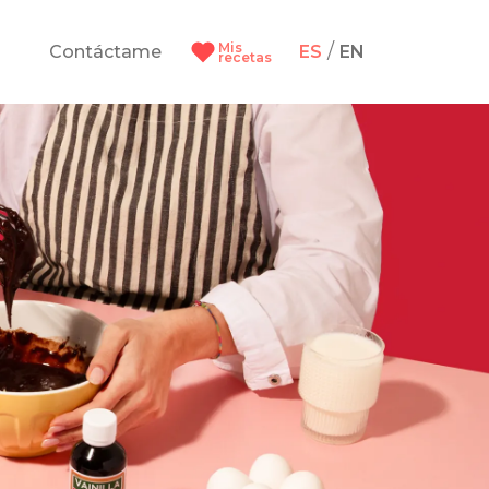
Mis
/
Contáctame
ES
EN
recetas