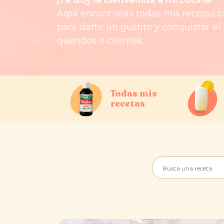
Aquí encontrarás todas mis recetas c
para darte un gustito y conquistar el
queridos o clientes.
Todas mis
recetas