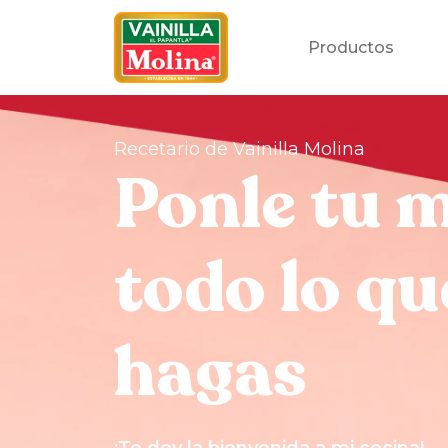
Productos
Recetario de Vainilla Molina
Ponle tu 
todo lo qu
hagas
¡Te doy la bienvenida a mi cocina!