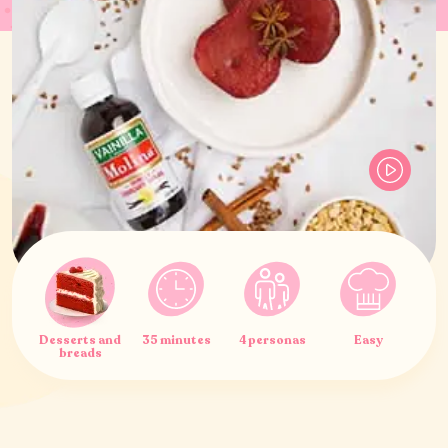
Desserts and
35 minutes
4 personas
Easy
breads