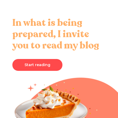
In what is being
prepared, I invite
you to read my blog
Start reading