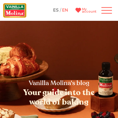
My
ES
/
EN
account
Vanilla Molina's blog
Your guide into the
world of baking