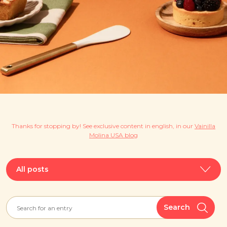
Thanks for stopping by! See exclusive content in english, in our
Vainilla
Molina USA blog
All posts
Search