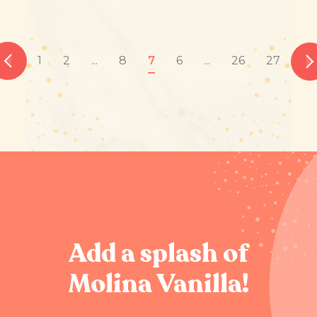
1
2
...
8
7
6
...
26
27
Add a splash of
Molina Vanilla!