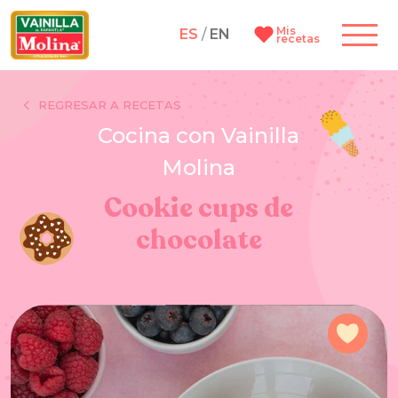
Mis
ES
/
EN
recetas
REGRESAR A RECETAS
Cocina con Vainilla
Molina
Cookie cups de
chocolate
Agre