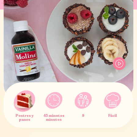
Postres y
45 minutos
9
Fácil
panes
minutos