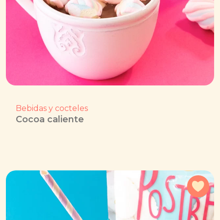
Bebidas y cocteles
Cocoa caliente
Agr