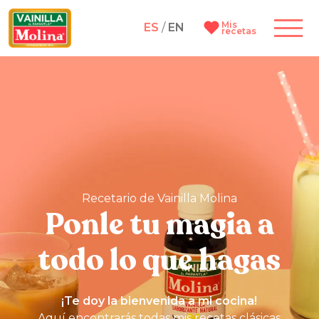
Mis
ES
/
EN
recetas
Recetario de Vainilla Molina
Ponle tu magia a
todo lo que hagas
¡Te doy la bienvenida a mi cocina!
Aquí encontrarás todas mis recetas clásicas