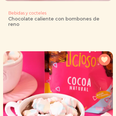
Bebidas y cocteles
Chocolate caliente con bombones de
reno
Agr