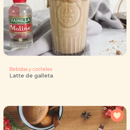
Bebidas y cocteles
Latte de galleta
Agr