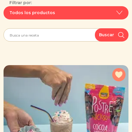
Filtrar por:
Todos los productos
Buscar
Agr