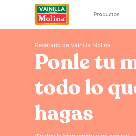
Productos
Recetario de Vainilla Molina
Ponle tu 
todo lo qu
hagas
¡Te doy la bienvenida a mi cocina!