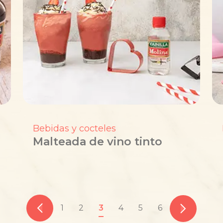
Bebidas y cocteles
Malteada de vino tinto
1
2
3
4
5
6