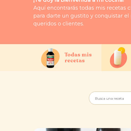
Aquí encontrarás todas mis recetas c
para darte un gustito y conquistar el
queridos o clientes.
Todas mis
recetas