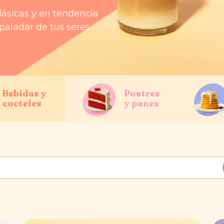
lásicas y en tendencia
 paladar de tus seres
Bebidas y
Postres
cocteles
y panes