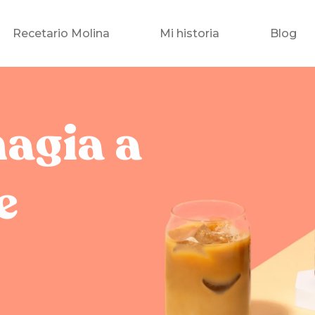
Recetario Molina
Mi historia
Blog
magia a
e