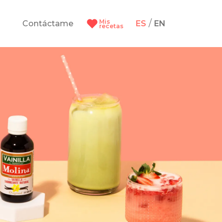
Mis
/
Contáctame
ES
EN
recetas