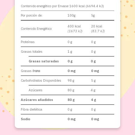
Contenido energético por Envase 1600 kcal (6694.4 kJ)
Por porción de:
100g
5g
400 kcal
20 kcal
Contenido Energético
(1673 kJ)
(83.7 kJ)
Proteínas
0 g
0 g
Grasas totales
1 g
0 g
Grasas saturadas
0 g
0 g
Grasas
trans
0 mg
0 mg
Carbohidratos Disponibles
98 g
5 g
Azúcares
80 g
4 g
Azúcares añadidos
80 g
4 g
Fibra dietética
0 g
0 g
Sodio
0 mg
0 mg