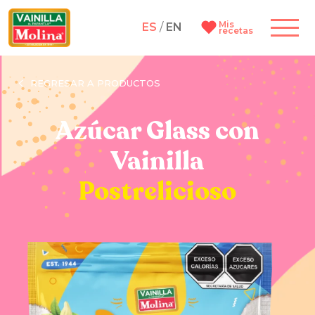
Mis
ES
/
EN
recetas
REGRESAR A PRODUCTOS
Azúcar Glass con
Vainilla
Postrelicioso