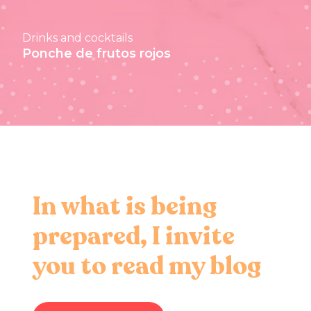
Drinks and cocktails
Ponche de frutos rojos
In what is being
prepared, I invite
you to read my blog