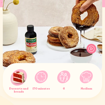
Desserts and
170 minutes
6
Medium
breads