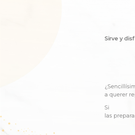
Sirve y
disf
¿
Sencillísi
a
querer
re
Si
las
prepara