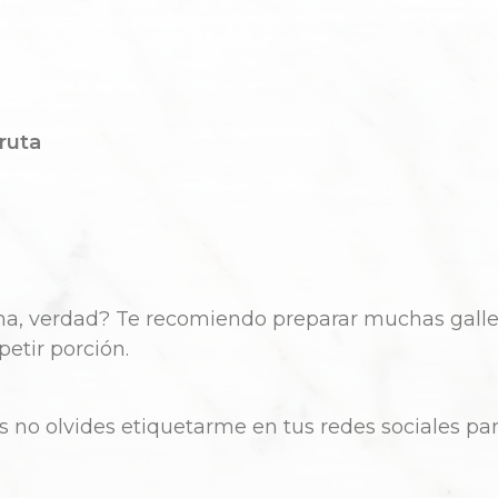
ruta
ma
,
verdad
?
Te
recomiendo
preparar
muchas
gall
petir
porción
.
s
no
olvides
etiquetarme
en
tus
redes
sociales
pa