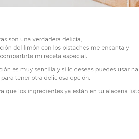
tas son
una
verdadera
delicia
,
ción
del
limón
con
los
pistaches
me
encanta
y
compartirte
mi
receta
especial.
ción
es
muy
sencilla
y
si
lo
deseas
puedes
usar
na
 para
tener
otra
deliciosa
opción
.
ra
que
los
ingredientes
ya
están
en
tu
alacena
list