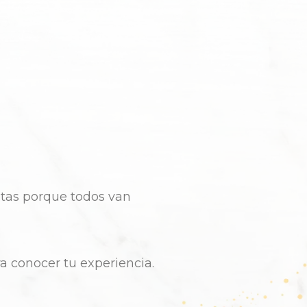
etas
porque
todos
van
ra
conocer
tu
experiencia
.