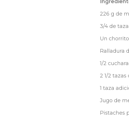
Ingredient
226 g de
m
3/4 de
taza
Un
chorrito
Ralladura
d
1/2
cuchara
2 1/2
tazas
1
taza
adici
Jugo de m
Pistaches