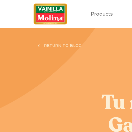
Products
RETURN TO BLOG
Tu 
Ga