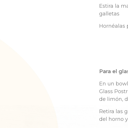
Estira
la m
galletas
Hornéalas
Para
el
gla
En un bow
Glass
P
ostr
de
l
imón
,
d
Retira
las g
del
horno