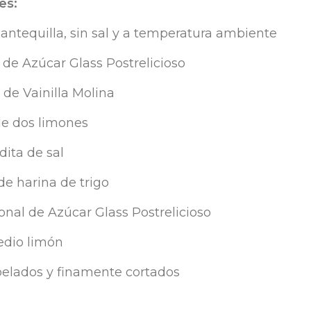
es:
antequilla
, sin
sal
y a
temperatura
ambiente
de Azúcar Glass
Postrelicioso
de
Vainilla
Molina
e dos
limones
dita
de
sal
de
harina
de trigo
onal
de Azúcar Glass
Postrelicioso
e
dio
limón
pelados
y
finamente
cortados