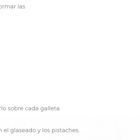
ormar
las
rlo
s
obre
c
ada
galleta.
n
el
glaseado
y
l
os
pistaches
.