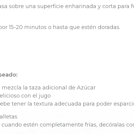
asa
sobre
una
superficie
enharinada
y
corta
para
f
por
15-20
minutos
o hasta que
estén
doradas
.
seado
:
l
m
ezcla
la
t
aza
a
dicional
de Azúcar
elicioso
con
e
l
jugo
ebe
t
ener
la
t
extura
a
decuada
para
p
oder
e
sparci
alletas
y
cuando
estén
completamente
frías
,
decóralas
co