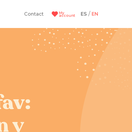
My
/
Contact
ES
EN
account
fav:
n y