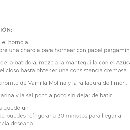
IÓ
N:
a
el
horno
a
bre
una
charola
para
hornear
con
papel
pergamin
de la
batidora
,
mezcla
la
mantequilla
con
el
Azúc
elicioso
hasta
obtener
una
consistencia
cremosa
.
chorrito
de
Vainilla
Molina y la
ralladu
ra
de
limón
.
harina
y la
sal
poco a poco sin
dejar
de
batir
.
a
qued
ó
un
d
a
puede
s
refrigerarl
a
30
minuto
s
para
llega
r
a
nci
a
desead
a
.