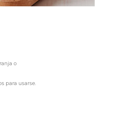
ranja
o
os
para
usarse
.