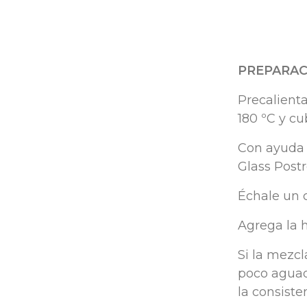
PREPARAC
Precalient
180
ºC
y
cu
Con
ayuda
Glass
Postr
Échale
un
Agrega
la
Si la
mezcl
poco
agua
la
consiste