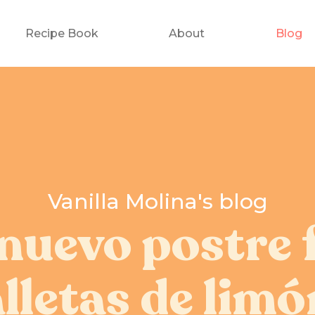
Recipe Book
About
Blog
Vanilla Molina's blog
nuevo postre 
lletas de limó