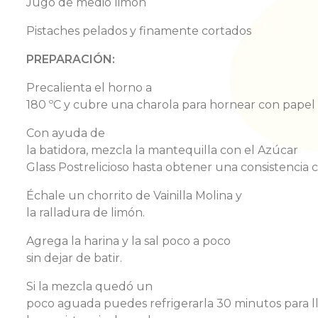
Jugo de me
dio
limón
Pistaches
pelados
y
finamente
cortados
PREPARACIÓ
N:
Precalienta
el
horno
a
180
ºC
y
cubre
una
charola
para
hornear
con
papel
Con
ayuda
de
la
batidora
,
mezcla
la
mantequilla
con
el
Azúcar
Glass
Postrelicioso
hasta
obtener
una
consistencia
Échale
un
chorrito
de
Vainilla
Molina y
la
ralladu
ra
de
limón
.
Agrega
la
harina
y la
sal
poco a poco
sin
dejar
de
batir
.
Si la
mezcla
qued
ó
un
poco
aguad
a
puede
s
refrigerarl
a
30
minuto
s
para
l