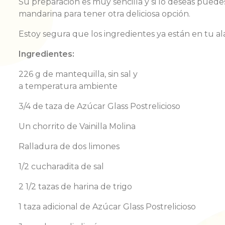
Su
preparación
es
muy
sencilla
y
si
lo
deseas
puede
mandarina para
tener
otra
deliciosa
opción
.
Estoy
segura
que
los
ingredientes
ya
están
en
tu
a
Ingredientes:
226 g de
mantequilla
, sin
sal
y
a
temperatura
ambiente
3/4 de
taza
de Azúcar Glass
Postrelicioso
Un
chorrito
de
Vainilla
Molina
Ralladura
de dos
limones
1/2
cucharadita
de
sal
2 1/2
tazas
de
harina
de trigo
1
taza
adicional
de Azúcar Glass
Postrelicioso