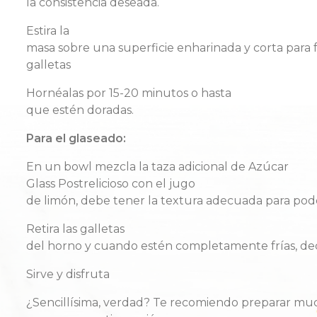
la
consistenci
a
desead
a
.
Estira
la
masa
sobre
una
superficie
enharinada
y
corta
para
galletas
Hornéalas
por
15-20
minutos
o hasta
que
estén
doradas
.
Para
el
glaseado
:
En un bowl
m
ezcla
la
t
aza
a
dicional
de Azúcar
Glass
P
ostrelicioso
con
e
l
jugo
de
l
imón
,
d
ebe
t
ener
la
t
extura
a
decuada
para
p
od
Retira
las galletas
del
horno
y
cuando
estén
completamente
frías
,
de
Sirve y
disfruta
¿
Sencillísima
,
verdad
?
Te
recomiendo
preparar
muc