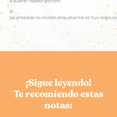
a
querer
repetir
porción
.
Si
las
preparas
no
olvides
etiquetarme
en
tus
redes
so
¡Sigue leyendo!
Te recomiendo estas
notas: