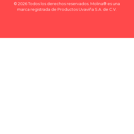
© 2026 Todos los derechos reservados. Molina® es una
marca registrada de Productos Uvaviña S.A. de C.V.