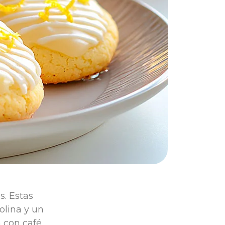
s. Estas
Molina y un
 con café,