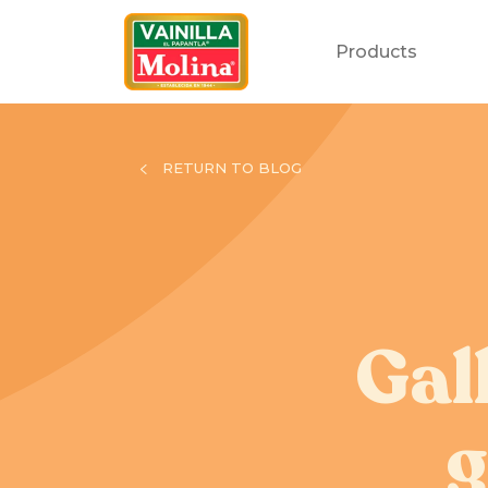
Products
RETURN TO BLOG
Gal
g