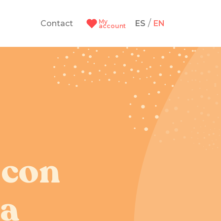
My
/
Contact
ES
EN
account
 con
la