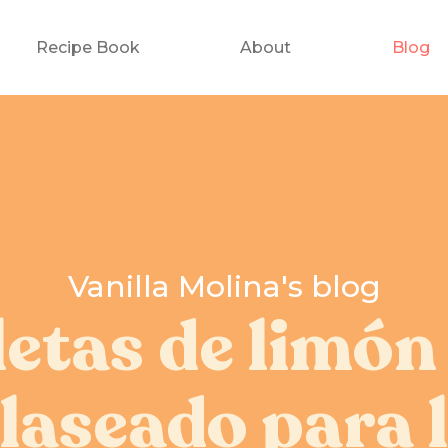
Recipe Book
About
Blog
Vanilla Molina's blog
letas de limón
laseado para 