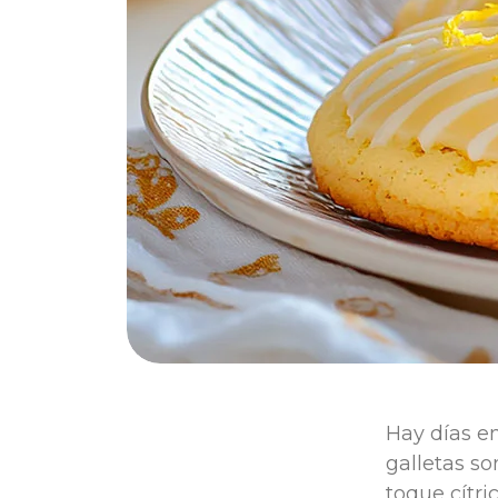
Hay días en
galletas so
toque cítri