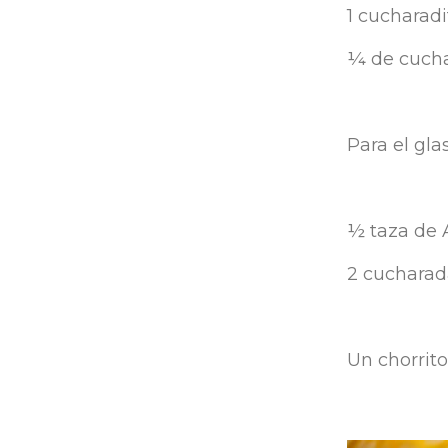
1 cucharadi
¼ de cucha
Para el gla
½ taza de A
2 cucharad
Un chorrito