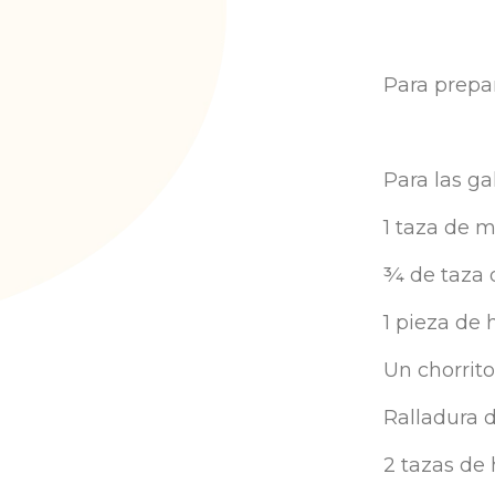
Para prepar
Para las gal
1 taza de m
¾ de taza 
1 pieza de
Un chorrito
Ralladura d
2 tazas de 