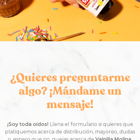
¿Quieres preguntarme
algo? ¡Mándame un
mensaje!
¡Soy toda oídos!
Llena el formulario si quieres que
platiquemos acerca de distribución, mayoreo, dudas
o, espero que no, quejas acerca de
Vainilla Molina.