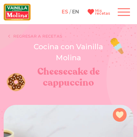
Mis
ES
/
EN
recetas
REGRESAR A RECETAS
Cocina con Vainilla
Molina
Cheesecake de
cappuccino
Agre