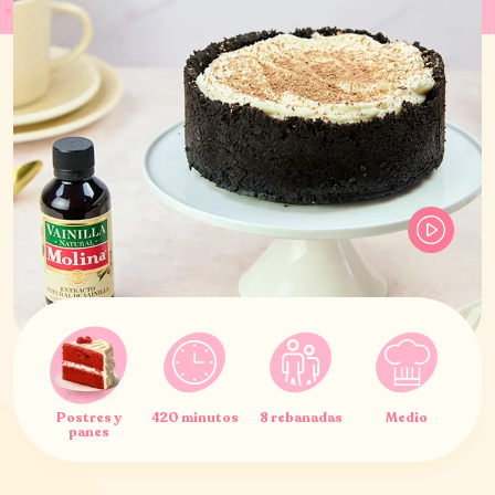
Postres y
420 minutos
8 rebanadas
Medio
panes