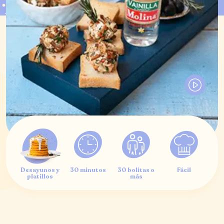
Desayunos y
30 minutos
30 bolitas o
Fácil
platillos
más