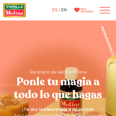
Mis
ES
/
EN
recetas
Recetario de Vainilla Molina
Ponle tu magia a
todo lo que hagas
¡Te doy la bienvenida a mi cocina!
Aquí encontrarás todas mis recetas clásicas