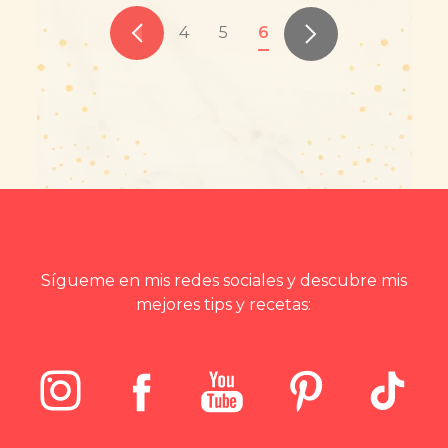
4
5
6
Sígueme en mis redes sociales y descubre mis
mejores tips y recetas: