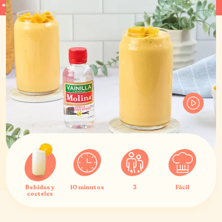
Bebidas y
10 minutos
3
Fácil
cocteles