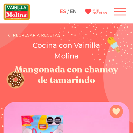
Mis
ES
/
EN
recetas
REGRESAR A RECETAS
Cocina con Vainilla
Molina
Mangonada con chamoy
de tamarindo
Agre