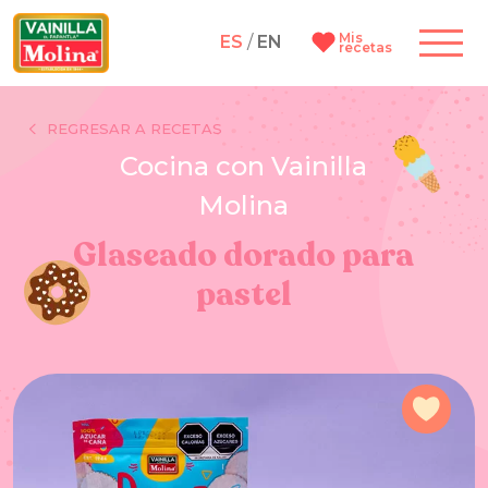
Mis
ES
/
EN
recetas
REGRESAR A RECETAS
Cocina con Vainilla
Molina
Glaseado dorado para
pastel
Agre