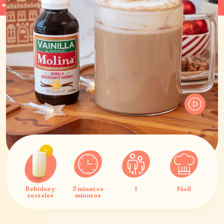
Bebidas y
5 minutos
1
Fácil
cocteles
minutos