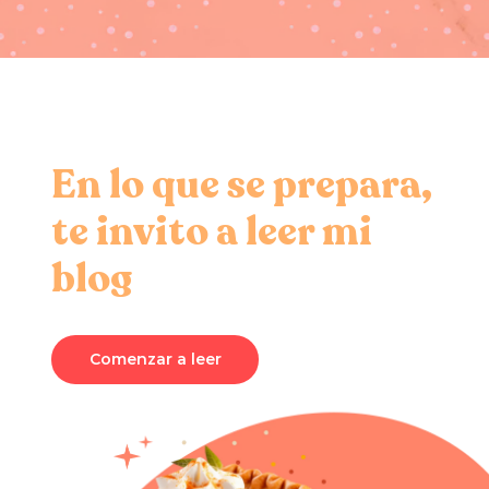
En lo que se prepara,
te invito a leer mi
blog
Comenzar a leer