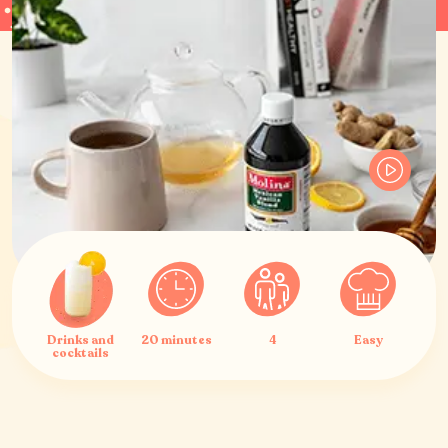
Drinks and
20 minutes
4
Easy
cocktails