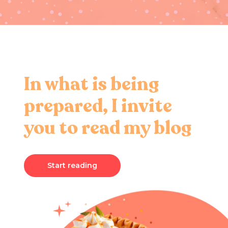
In what is being
prepared, I invite
you to read my blog
Start reading