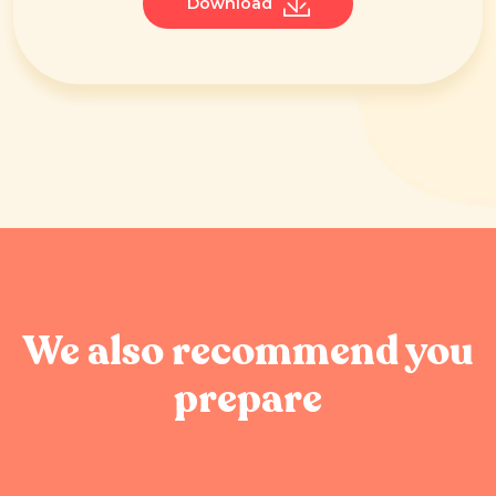
Download
We also recommend you
prepare