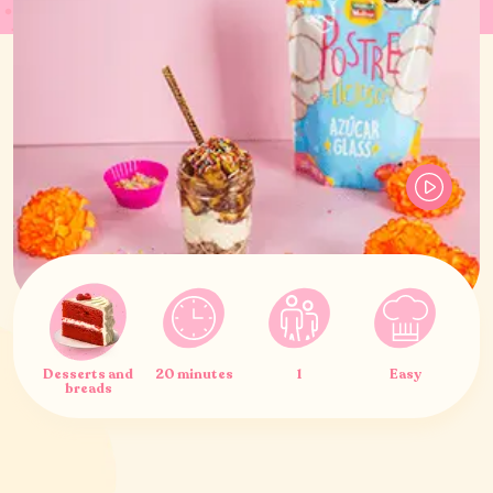
Desserts and
20 minutes
1
Easy
breads