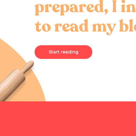
prepared, I i
to read my b
Start reading