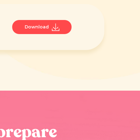
Download
prepare