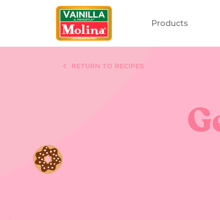
Products
RETURN TO RECIPES
Ge