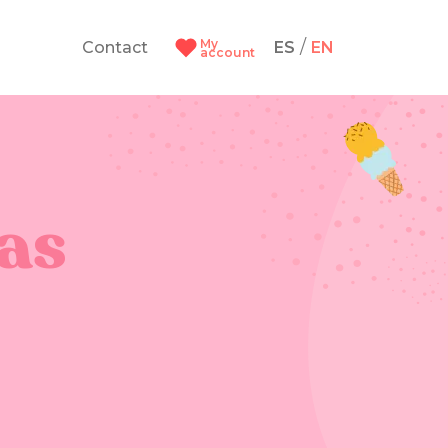
My
/
Contact
ES
EN
account
sas