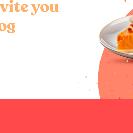
nvite you
log