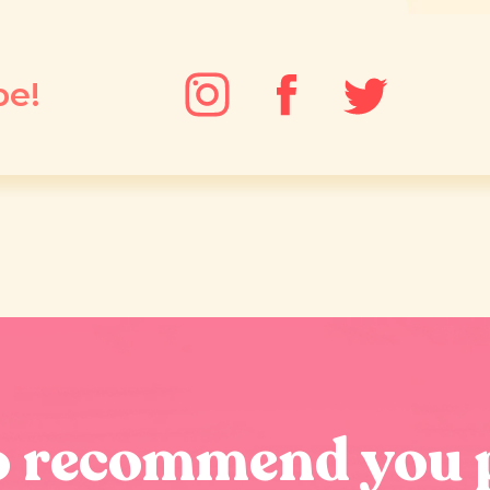
pe!
o recommend you 