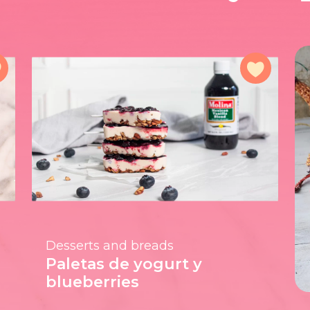
Add to favorites
Add to f
Desserts and breads
Paletas de yogurt y
blueberries