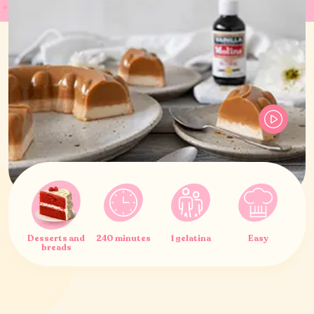
Desserts and
240 minutes
1 gelatina
Easy
breads