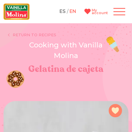
My
ES
/
EN
account
RETURN TO RECIPES
Cooking with Vanilla
Molina
Gelatina de cajeta
Add 