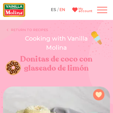
My
ES
/
EN
account
RETURN TO RECIPES
Cooking with Vanilla
Molina
Donitas de coco con
glaseado de limón
Add 