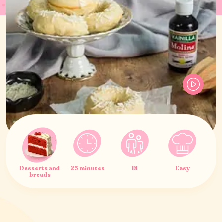
Desserts and
25 minutes
18
Easy
breads