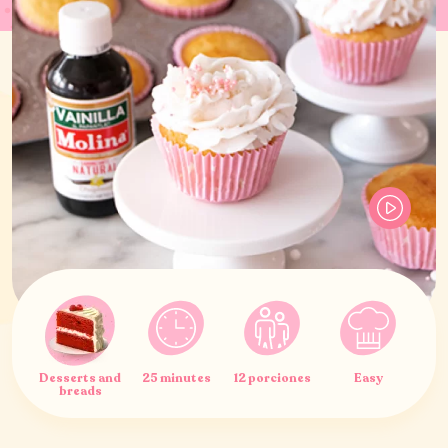
Desserts and
25 minutes
12 porciones
Easy
breads