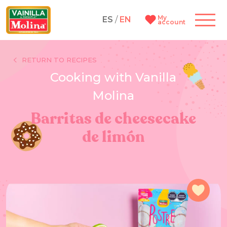
My
ES
/
EN
account
RETURN TO RECIPES
Cooking with Vanilla
Molina
Barritas de cheesecake
de limón
Add 