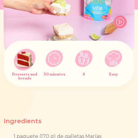
Desserts and
30 minutes
9
Easy
breads
Ingredients
1 paquete (170 g) de galletas Marías