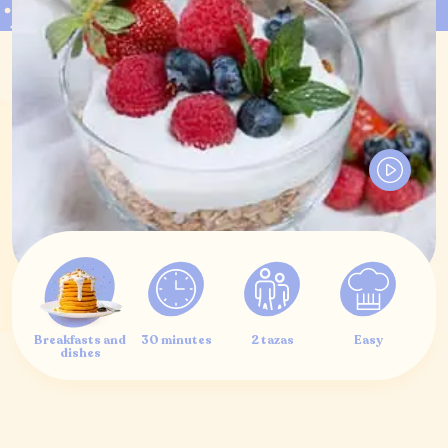
Breakfasts and
30 minutes
2 tazas
Easy
dishes