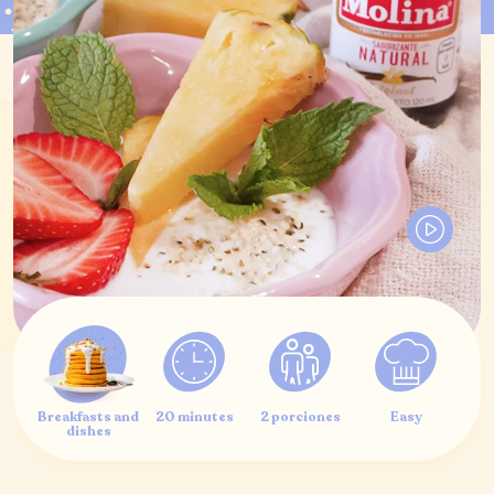
Breakfasts and
20 minutes
2 porciones
Easy
dishes