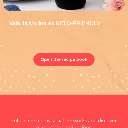
Vainilla Molina es KETO-FRIENDLY
Open the recipe book
Follow me on my social networks and discover
my best tips and recipes: