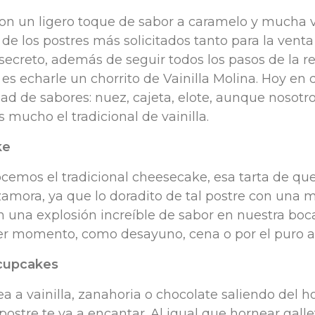
on un ligero toque de sabor a caramelo y mucha va
 de los postres más solicitados tanto para la venta
 secreto, además de seguir todos los pasos de la r
, es echarle un chorrito de Vainilla Molina. Hoy en 
ad de sabores: nuez, cajeta, elote, aunque nosotr
 mucho el tradicional de vainilla.
ke
cemos el tradicional cheesecake, esa tarta de qu
rzamora, ya que lo doradito de tal postre con una
n una explosión increíble de sabor en nuestra boca
er momento, como desayuno, cena o por el puro a
 cupcakes
sea a vainilla, zanahoria o chocolate saliendo del h
postre te va a encantar. Al igual que hornear galle