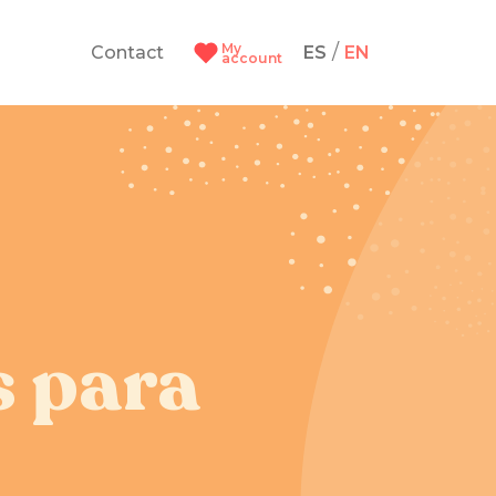
My
/
Contact
ES
EN
account
s para