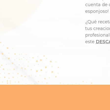
cuenta de 
esponjoso!
¿Qué rece
tus creaci
profesiona
este
DESC