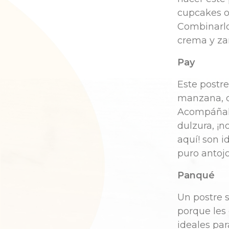
cupcakes o 
Combinarlo
crema y zar
Pay
Este postre
manzana, d
Acompáñalo
dulzura, ¡
aquí! son 
puro antoj
Panqué
Un postre s
porque les
ideales par