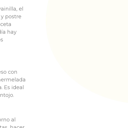
inilla, el
 y postre
eceta
día hay
os
eso con
 mermelada
. Es ideal
ntojo.
orno al
tas, hacer