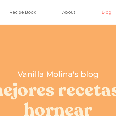
Recipe Book
About
Blog
Vanilla Molina's blog
ejores receta
hornear