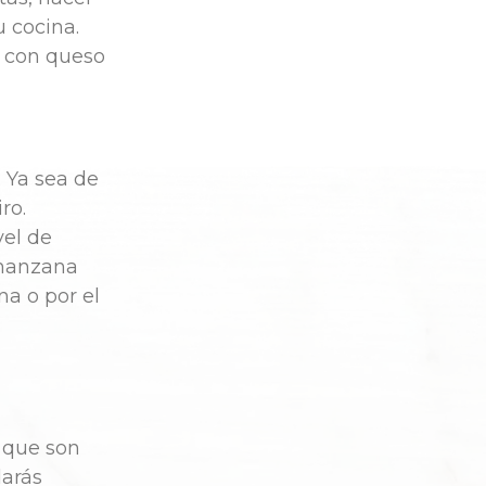
 cocina.
o con queso
. Ya sea de
ro.
vel de
 manzana
a o por el
 que son
darás