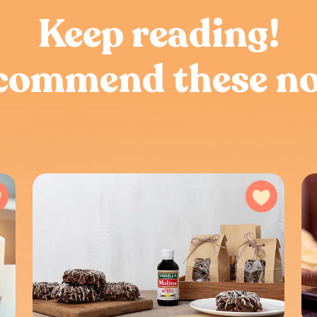
Keep reading!
ecommend these no
Add to favorites
Add to f