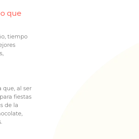
lo que
ño, tiempo
ejores
s,
 que, al ser
para fiestas
s de la
ocolate,
s.