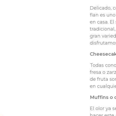
Delicado, c
flan es uno
en casa. El
tradicional
gran varied
disfrutamos
Cheeseca
Todas cono
fresa o za
de fruta so
en cualqui
Muffins o
El olor ya 
hacer este 