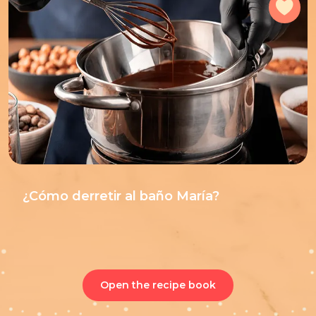
Add
¿Cómo derretir al baño María?
Open the recipe book