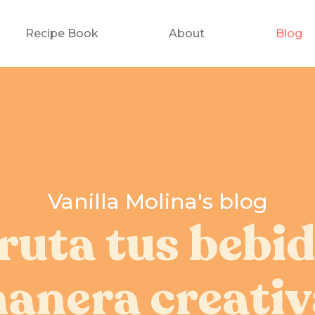
Recipe Book
About
Blog
Vanilla Molina's blog
ruta tus bebi
anera creativ