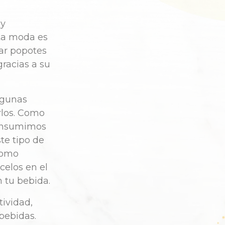
 y
sta moda es
sar popotes
gracias a su
lgunas
rlos. Como
consumimos
te tipo de
 como
celos en el
n tu bebida.
tividad,
bebidas.