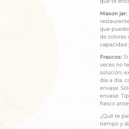
que te enca
Mason jar:
restaurante
que puedes 
de colores 
capacidad 
Frascos:
Si
veces no t
solución, 
día a día, 
envase. Sól
envase. Tip
frasco ante
¿Qué te par
tiempo y da