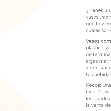
¿Tienes una
vasos tradi
que hoy en
cuáles son
Vasos come
plástico, 
de terminar
algas marin
verde, vain
tus bebidas
Focos:
Una 
foco. Estos
los puedes
la venta de