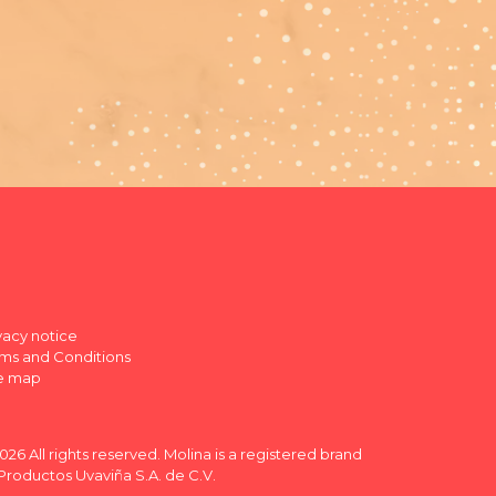
vacy notice
ms and Conditions
te map
026 All rights reserved. Molina is a registered brand
Productos Uvaviña S.A. de C.V.