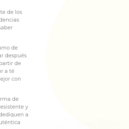
te de los
ndencias
saber
sumo de
ar después
partir de
r a té
mejor con
orma de
esistente y
 dediquen a
uténtica