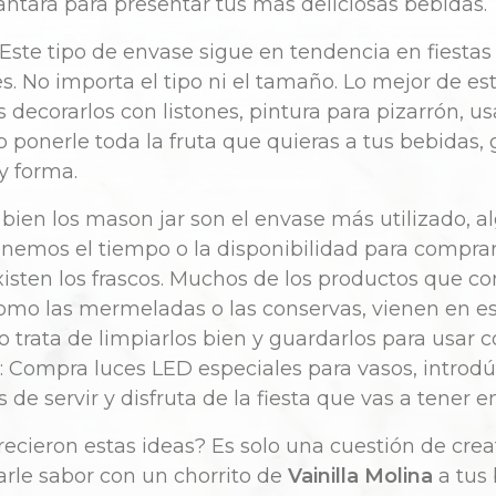
ntará para presentar tus más deliciosas bebidas.
Este tipo de envase sigue en tendencia en fiestas
s. No importa el tipo ni el tamaño. Lo mejor de e
decorarlos con listones, pintura para pizarrón, u
o ponerle toda la fruta que quieras a tus bebidas, 
y forma.
 bien los mason jar son el envase más utilizado, a
enemos el tiempo o la disponibilidad para compra
existen los frascos. Muchos de los productos que 
como las mermeladas o las conservas, vienen en es
o trata de limpiarlos bien y guardarlos para usar
: Compra luces LED especiales para vasos, introdú
s de servir y disfruta de la fiesta que vas a tener e
ecieron estas ideas? Es solo una cuestión de crea
rle sabor con un chorrito de
Vainilla Molina
a tus 