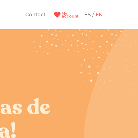
My
/
Contact
ES
EN
account
das de
a!