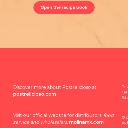
Open the recipe book
Pri
Discover more about Postrelicioso at:
Ter
postrelicioso.com
Si
Visit our official website for distributors,
food
© 2
service and wholesalers:
molinamx.com
by 