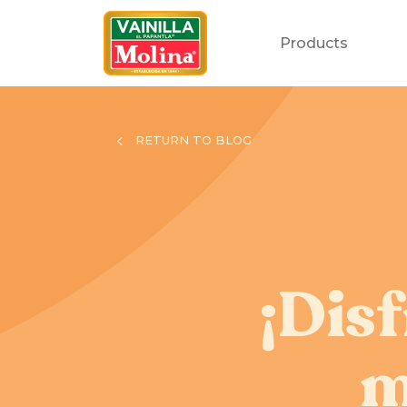
Products
RETURN TO BLOG
¡Disf
m