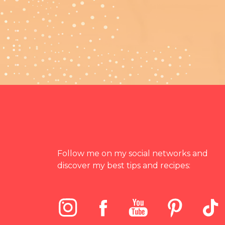
Follow me on my social networks and
discover my best tips and recipes: