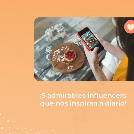
¡5 admirables influencers
que nos inspiran a diario!