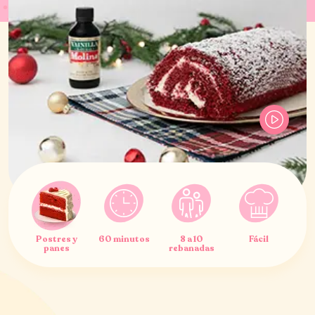
Postres y
60 minutos
8 a 10
Fácil
panes
rebanadas