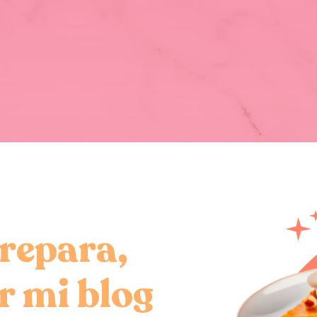
prepara,
er mi blog