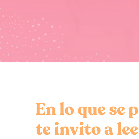
En lo que se 
te invito a le