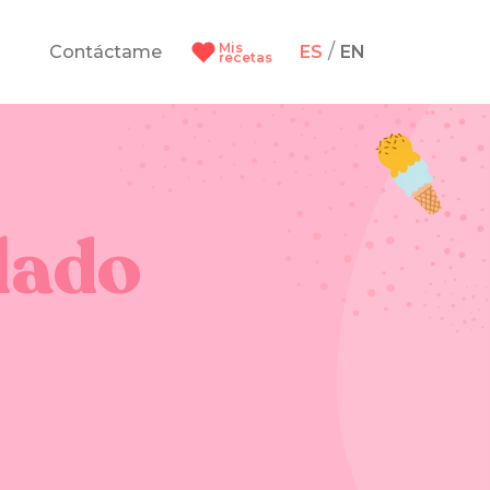
Mis
/
Contáctame
ES
EN
recetas
lado