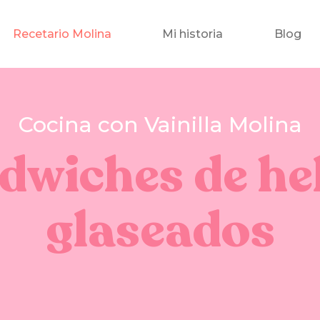
Recetario Molina
Mi historia
Blog
Cocina con Vainilla Molina
dwiches de he
glaseados