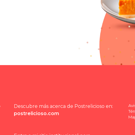
Avi
e
Descubre más acerca de Postrelicioso en:
Tér
postrelicioso.com
Map