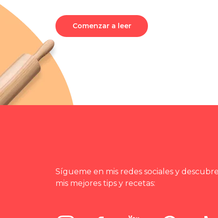
Comenzar a leer
Sígueme en mis redes sociales y descubr
mis mejores tips y recetas: