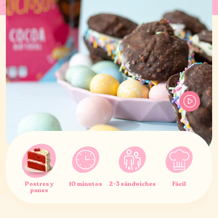
Postres y
10 minutos
2-3 sándwiches
Fácil
panes