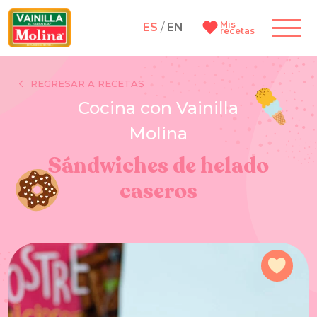
Mis
ES
/
EN
recetas
REGRESAR A RECETAS
Cocina con Vainilla
Molina
Sándwiches de helado
caseros
Agre