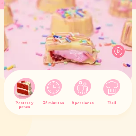
Postres y
35 minutos
9 porciones
Fácil
panes