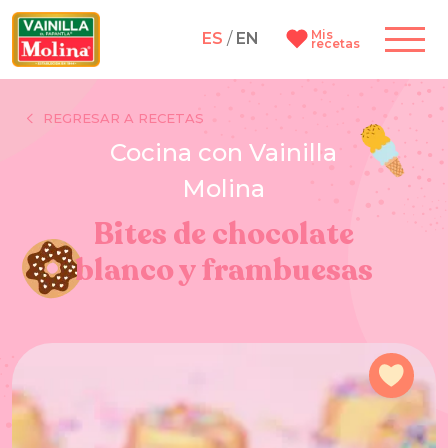
Mis
ES
/
EN
recetas
REGRESAR A RECETAS
Cocina con Vainilla
Molina
Bites de chocolate
blanco y frambuesas
Agre